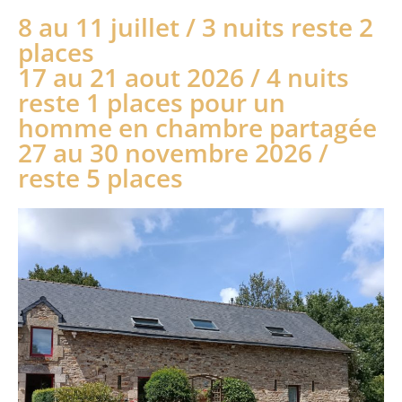
8 au 11 juillet / 3 nuits reste 2
places
17 au 21 aout 2026 / 4 nuits
reste 1 places pour un
homme en chambre partagée
27 au 30 novembre 2026 /
reste 5 places